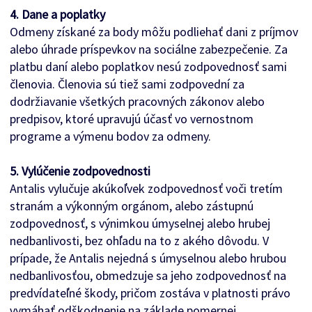
4. Dane a poplatky
Odmeny získané za body môžu podliehať dani z príjmov
alebo úhrade príspevkov na sociálne zabezpečenie. Za
platbu daní alebo poplatkov nesú zodpovednosť sami
členovia. Členovia sú tiež sami zodpovední za
dodržiavanie všetkých pracovných zákonov alebo
predpisov, ktoré upravujú účasť vo vernostnom
programe a výmenu bodov za odmeny.
5. Vylúčenie zodpovednosti
Antalis vylučuje akúkoľvek zodpovednosť voči tretím
stranám a výkonným orgánom, alebo zástupnú
zodpovednosť, s výnimkou úmyselnej alebo hrubej
nedbanlivosti, bez ohľadu na to z akého dôvodu. V
prípade, že Antalis nejedná s úmyselnou alebo hrubou
nedbanlivosťou, obmedzuje sa jeho zodpovednosť na
predvídateľné škody, pričom zostáva v platnosti právo
vymáhať odškodnenie na základe pomernej