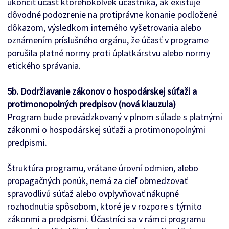
ukončiť účasť ktoréhokoľvek účastníka, ak existuje
dôvodné podozrenie na protiprávne konanie podložené
dôkazom, výsledkom interného vyšetrovania alebo
oznámením príslušného orgánu, že účasť v programe
porušila platné normy proti úplatkárstvu alebo normy
etického správania.
5b. Dodržiavanie zákonov o hospodárskej súťaži a
protimonopolných predpisov (nová klauzula)
Program bude prevádzkovaný v plnom súlade s platnými
zákonmi o hospodárskej súťaži a protimonopolnými
predpismi.
Štruktúra programu, vrátane úrovní odmien, alebo
propagačných ponúk, nemá za cieľ obmedzovať
spravodlivú súťaž alebo ovplyvňovať nákupné
rozhodnutia spôsobom, ktoré je v rozpore s týmito
zákonmi a predpismi. Účastníci sa v rámci programu