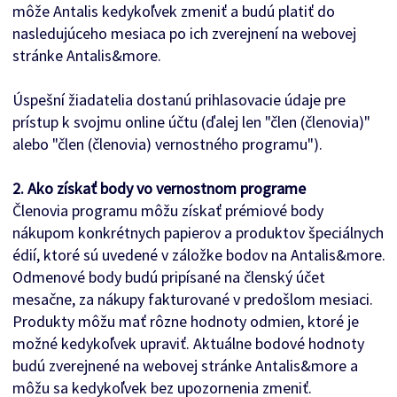
môže Antalis kedykoľvek zmeniť a budú platiť do
nasledujúceho mesiaca po ich zverejnení na webovej
stránke Antalis&more.
Úspešní žiadatelia dostanú prihlasovacie údaje pre
prístup k svojmu online účtu (ďalej len "člen (členovia)"
alebo "člen (členovia) vernostného programu").
2. Ako získať body vo vernostnom programe
Členovia programu môžu získať prémiové body
nákupom konkrétnych papierov a produktov špeciálnych
édií, ktoré sú uvedené v záložke bodov na Antalis&more.
Odmenové body budú pripísané na členský účet
mesačne, za nákupy fakturované v predošlom mesiaci.
Produkty môžu mať rôzne hodnoty odmien, ktoré je
možné kedykoľvek upraviť. Aktuálne bodové hodnoty
budú zverejnené na webovej stránke Antalis&more a
môžu sa kedykoľvek bez upozornenia zmeniť.