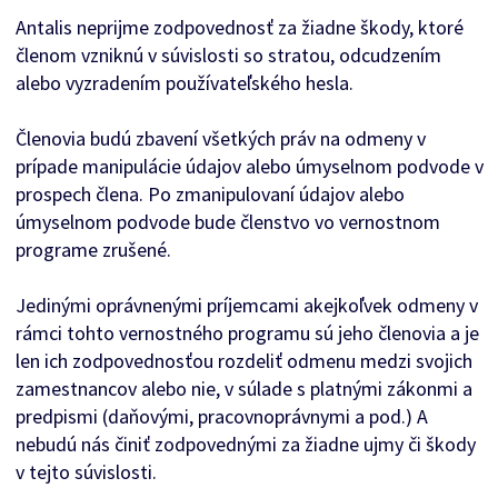
Antalis neprijme zodpovednosť za žiadne škody, ktoré
členom vzniknú v súvislosti so stratou, odcudzením
alebo vyzradením používateľského hesla.
Členovia budú zbavení všetkých práv na odmeny v
prípade manipulácie údajov alebo úmyselnom podvode v
prospech člena. Po zmanipulovaní údajov alebo
úmyselnom podvode bude členstvo vo vernostnom
programe zrušené.
Jedinými oprávnenými príjemcami akejkoľvek odmeny v
rámci tohto vernostného programu sú jeho členovia a je
len ich zodpovednosťou rozdeliť odmenu medzi svojich
zamestnancov alebo nie, v súlade s platnými zákonmi a
predpismi (daňovými, pracovnoprávnymi a pod.) A
nebudú nás činiť zodpovednými za žiadne ujmy či škody
v tejto súvislosti.