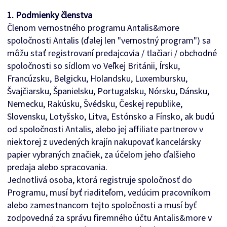
1. Podmienky členstva
Členom vernostného programu Antalis&more
spoločnosti Antalis (ďalej len "vernostný program") sa
môžu stať registrovaní predajcovia / tlačiari / obchodné
spoločnosti so sídlom vo Veľkej Británii, Írsku,
Francúzsku, Belgicku, Holandsku, Luxembursku,
Švajčiarsku, Španielsku, Portugalsku, Nórsku, Dánsku,
Nemecku, Rakúsku, Švédsku, Českej republike,
Slovensku, Lotyšsko, Litva, Estónsko a Fínsko, ak budú
od spoločnosti Antalis, alebo jej affiliate partnerov v
niektorej z uvedených krajín nakupovať kancelársky
papier vybraných značiek, za účelom jeho ďalšieho
predaja alebo spracovania.
Jednotlivá osoba, ktorá registruje spoločnosť do
Programu, musí byť riaditeľom, vedúcim pracovníkom
alebo zamestnancom tejto spoločnosti a musí byť
zodpovedná za správu firemného účtu Antalis&more v