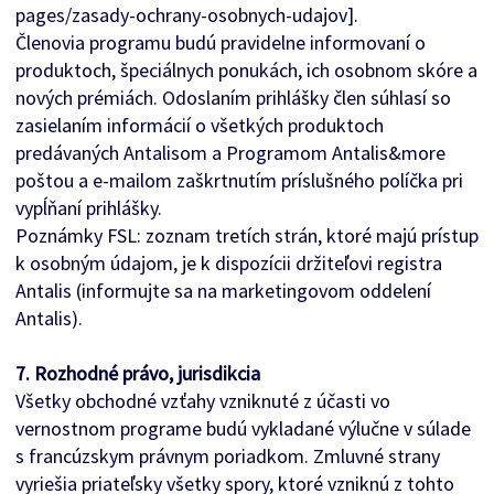
pages/zasady-ochrany-osobnych-udajov].
Členovia programu budú pravidelne informovaní o
produktoch, špeciálnych ponukách, ich osobnom skóre a
nových prémiách. Odoslaním prihlášky člen súhlasí so
zasielaním informácií o všetkých produktoch
predávaných Antalisom a Programom Antalis&more
poštou a e-mailom zaškrtnutím príslušného políčka pri
vypĺňaní prihlášky.
Poznámky FSL: zoznam tretích strán, ktoré majú prístup
k osobným údajom, je k dispozícii držiteľovi registra
Antalis (informujte sa na marketingovom oddelení
Antalis).
7. Rozhodné právo, jurisdikcia
Všetky obchodné vzťahy vzniknuté z účasti vo
vernostnom programe budú vykladané výlučne v súlade
s francúzskym právnym poriadkom. Zmluvné strany
vyriešia priateľsky všetky spory, ktoré vzniknú z tohto