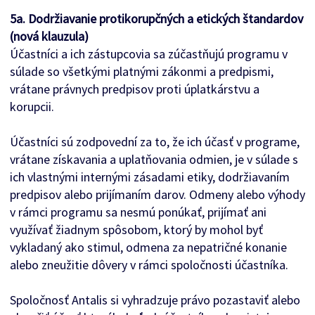
5a. Dodržiavanie protikorupčných a etických štandardov
(nová klauzula)
Účastníci a ich zástupcovia sa zúčastňujú programu v
súlade so všetkými platnými zákonmi a predpismi,
vrátane právnych predpisov proti úplatkárstvu a
korupcii.
Účastníci sú zodpovední za to, že ich účasť v programe,
vrátane získavania a uplatňovania odmien, je v súlade s
ich vlastnými internými zásadami etiky, dodržiavaním
predpisov alebo prijímaním darov. Odmeny alebo výhody
v rámci programu sa nesmú ponúkať, prijímať ani
využívať žiadnym spôsobom, ktorý by mohol byť
vykladaný ako stimul, odmena za nepatričné ​​konanie
alebo zneužitie dôvery v rámci spoločnosti účastníka.
Spoločnosť Antalis si vyhradzuje právo pozastaviť alebo