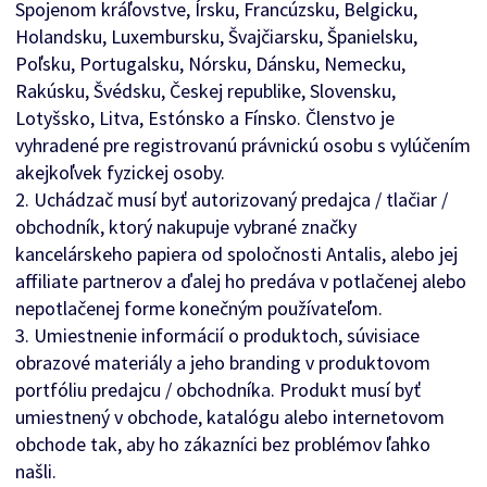
Spojenom kráľovstve, Írsku, Francúzsku, Belgicku,
Holandsku, Luxembursku, Švajčiarsku, Španielsku,
Poľsku, Portugalsku, Nórsku, Dánsku, Nemecku,
Rakúsku, Švédsku, Českej republike, Slovensku,
Lotyšsko, Litva, Estónsko a Fínsko. Členstvo je
vyhradené pre registrovanú právnickú osobu s vylúčením
akejkoľvek fyzickej osoby.
2. Uchádzač musí byť autorizovaný predajca / tlačiar /
obchodník, ktorý nakupuje vybrané značky
kancelárskeho papiera od spoločnosti Antalis, alebo jej
affiliate partnerov a ďalej ho predáva v potlačenej alebo
nepotlačenej forme konečným používateľom.
3. Umiestnenie informácií o produktoch, súvisiace
obrazové materiály a jeho branding v produktovom
portfóliu predajcu / obchodníka. Produkt musí byť
umiestnený v obchode, katalógu alebo internetovom
obchode tak, aby ho zákazníci bez problémov ľahko
našli.