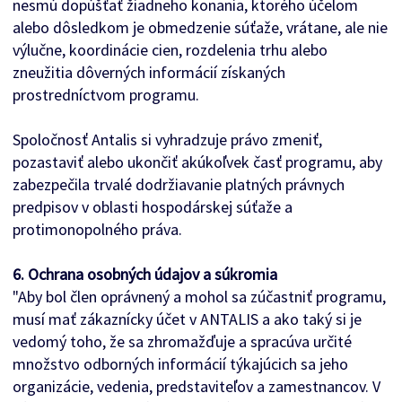
nesmú dopúšťať žiadneho konania, ktorého účelom
alebo dôsledkom je obmedzenie súťaže, vrátane, ale nie
výlučne, koordinácie cien, rozdelenia trhu alebo
zneužitia dôverných informácií získaných
prostredníctvom programu.
Spoločnosť Antalis si vyhradzuje právo zmeniť,
pozastaviť alebo ukončiť akúkoľvek časť programu, aby
zabezpečila trvalé dodržiavanie platných právnych
predpisov v oblasti hospodárskej súťaže a
protimonopolného práva.
6. Ochrana osobných údajov a súkromia
"Aby bol člen oprávnený a mohol sa zúčastniť programu,
musí mať zákaznícky účet v ANTALIS a ako taký si je
vedomý toho, že sa zhromažďuje a spracúva určité
množstvo odborných informácií týkajúcich sa jeho
organizácie, vedenia, predstaviteľov a zamestnancov. V