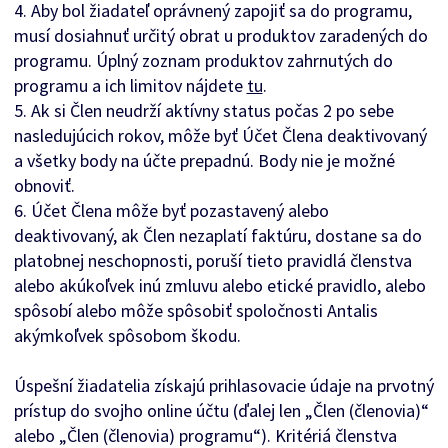
4. Aby bol žiadateľ oprávnený zapojiť sa do programu,
musí dosiahnuť určitý obrat u produktov zaradených do
programu. Úplný zoznam produktov zahrnutých do
programu a ich limitov nájdete
tu
.
5. Ak si Člen neudrží aktívny status počas 2 po sebe
nasledujúcich rokov, môže byť Účet Člena deaktivovaný
a všetky body na účte prepadnú. Body nie je možné
obnoviť.
6. Účet Člena môže byť pozastavený alebo
deaktivovaný, ak Člen nezaplatí faktúru, dostane sa do
platobnej neschopnosti, poruší tieto pravidlá členstva
alebo akúkoľvek inú zmluvu alebo etické pravidlo, alebo
spôsobí alebo môže spôsobiť spoločnosti Antalis
akýmkoľvek spôsobom škodu.
Úspešní žiadatelia získajú prihlasovacie údaje na prvotný
prístup do svojho online účtu (ďalej len „Člen (členovia)“
alebo „Člen (členovia) programu“). Kritériá členstva