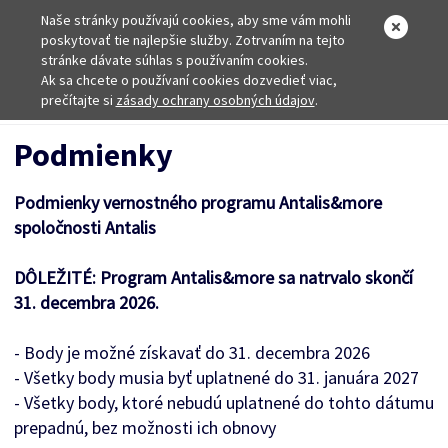
Naše stránky používajú cookies, aby sme vám mohli
poskytovať tie najlepšie služby. Zotrvaním na tejto
stránke dávate súhlas s používaním cookies.
Ak sa chcete o používaní cookies dozvedieť viac,
Domov
prečítajte si
zásady ochrany osobných údajov
Podmienky
.
Podmienky
Podmienky vernostného programu Antalis&more
spoločnosti Antalis
DÔLEŽITÉ: Program Antalis&more sa natrvalo skončí
31. decembra 2026.
- Body je možné získavať do 31. decembra 2026
- Všetky body musia byť uplatnené do 31. januára 2027
- Všetky body, ktoré nebudú uplatnené do tohto dátumu
prepadnú, bez možnosti ich obnovy