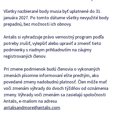
Všetky nazbierané body musia byť uplatnené do 31.
januára 2027. Po tomto dátume všetky nevyužité body
prepadnú, bez možnosti ich obnovy.
Antalis si vyhradzuje právo vernostný program podľa
potreby zrušiť, vylepšiť alebo upraviť a zmeniť tieto
podmienky s riadnym prihliadnutím na záujmy
registrovaných členov.
Pri zmene podmienok budú členovia o vykonaných
zmenách písomne ​​informovaní ešte predtým, ako
povedané zmeny nadobudnú platnosť. Člen môže mať
voči zmenám výhrady do dvoch týždňov od oznámenia
zmeny. Výhrady voči zmenám sa zasielajú spoločnosti
Antalis, e-mailom na adresu
antalisandmore@antalis.com
.