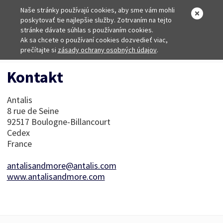
Naše stránky používajú cookies, aby sme vám mohli
poskytovať tie najlepšie služby. Zotrvaním na tejto
stránke dávate súhlas s používaním cookies.
Ak sa chcete o používaní cookies dozvedieť viac,
Domov
prečítajte si
zásady ochrany osobných údajov
Kontakt
.
Kontakt
Antalis
8 rue de Seine
92517 Boulogne-Billancourt
Cedex
France
antalisandmore@antalis.com
www.antalisandmore.com