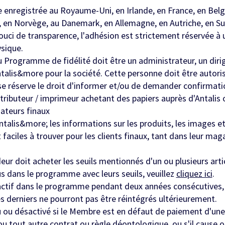
e enregistrée au Royaume-Uni, en Irlande, en France, en Bel
, en Norvège, au Danemark, en Allemagne, en Autriche, en Su
souci de transparence, l'adhésion est strictement réservée à 
ysique.
u Programme de fidélité doit être un administrateur, un diri
lis&more pour la société. Cette personne doit être autorisée 
 se réserve le droit d'informer et/ou de demander confirmati
ributeur / imprimeur achetant des papiers auprès d'Antalis ou
sateurs finaux
talis&more; les informations sur les produits, les images et
 faciles à trouver pour les clients finaux, tant dans leur mag
 doit acheter les seuils mentionnés d'un ou plusieurs article
us dans le programme avec leurs seuils, veuillez
cliquez ici
.
actif dans le programme pendant deux années consécutives, 
Ces derniers ne pourront pas être réintégrés ultérieurement.
 désactivé si le Membre est en défaut de paiement d'une fact
n ou tout autre contrat ou règle déontologique, ou s'il caus